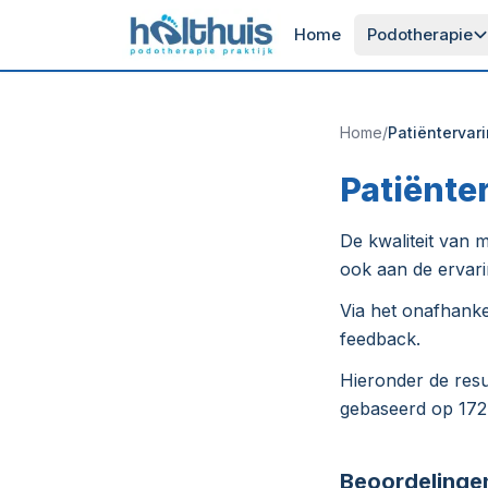
Home
Podotherapie
Home
/
Patiëntervar
Patiënte
De kwaliteit van m
ook aan de ervari
Via het onafhank
feedback.
Hieronder de resu
gebaseerd op 172
Beoordelinge