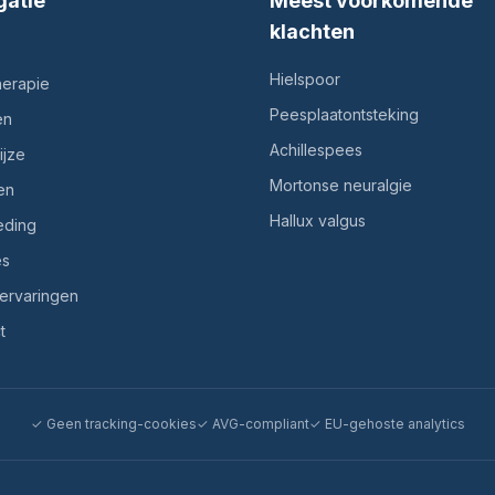
gatie
Meest voorkomende
klachten
Hielspoor
erapie
Peesplaatontsteking
en
Achillespees
jze
Mortonse neuralgie
en
Hallux valgus
eding
es
tervaringen
t
✓
Geen tracking-cookies
✓
AVG-compliant
✓
EU-gehoste analytics