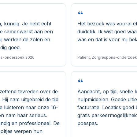
, kundig. Je hebt echt
Het bezoek was vooral eff
 je samenwerkt aan een
duidelijk. Ik wist goed waa
mij werken de zolen en
was en dat is voor mij bel
dig goed.
ons-onderzoek 2026
Patiënt, Zorgrespons-onderzoe
tzettend tevreden over de
Aandacht, op tijd, snelle 
Hij nam uitgebreid de tijd
hulpmiddelen. Goede uitl
e luisteren naar onze 16-
facturatie. Locaties goed
 en nam haar serieus.
gratis parkeermogelijkhei
undig en professioneel. De
poespas.
oltjes werpen hun