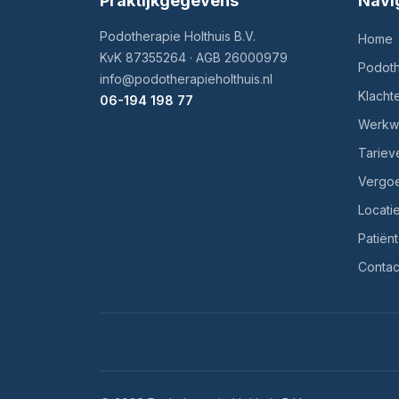
Praktijkgegevens
Navi
Podotherapie Holthuis B.V.
Home
KvK 87355264 · AGB 26000979
Podoth
info@podotherapieholthuis.nl
Klacht
06-194 198 77
Werkwi
Tariev
Vergo
Locati
Patiën
Contac
Privacy en compliance