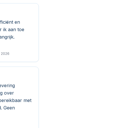
iciënt en
r ik aan toe
angrijk.
k 2026
levering
eg over
 bereikbaar met
d. Geen