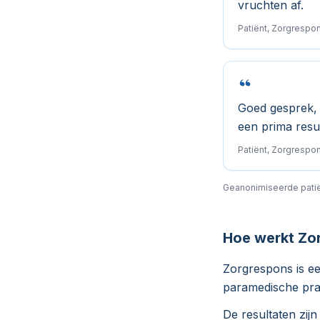
vruchten af.
Patiënt, Zorgresp
Goed gesprek, 
een prima resul
Patiënt, Zorgresp
Geanonimiseerde patië
Hoe werkt Zo
Zorgrespons is e
paramedische prak
De resultaten zij