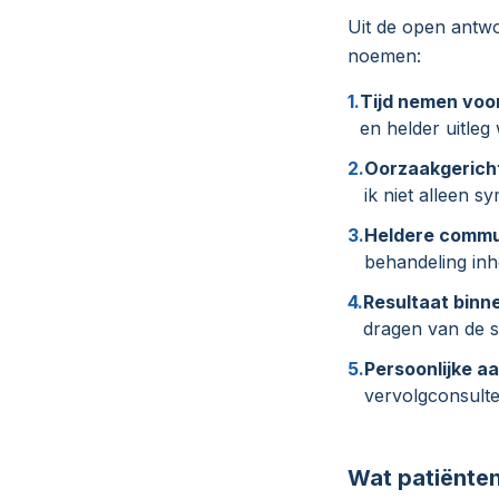
Uit de open antwo
noemen:
1.
Tijd nemen voo
en helder uitleg
2.
Oorzaakgericht
ik niet alleen 
3.
Heldere commu
behandeling inh
4.
Resultaat binn
dragen van de s
5.
Persoonlijke a
vervolgconsulten
Wat patiënten