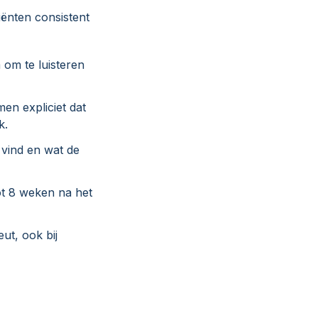
ënten consistent
 om te luisteren
en expliciet dat
k.
 vind en wat de
ot 8 weken na het
ut, ook bij