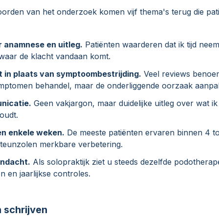
orden van het onderzoek komen vijf thema's terug die pati
r anamnese en uitleg.
Patiënten waarderen dat ik tijd neem
 waar de klacht vandaan komt.
 in plaats van symptoombestrijding.
Veel reviews benoem
symptomen behandel, maar de onderliggende oorzaak aanpa
nicatie.
Geen vakjargon, maar duidelijke uitleg over wat ik
oudt.
en enkele weken.
De meeste patiënten ervaren binnen 4 t
teunzolen merkbare verbetering.
andacht.
Als solopraktijk ziet u steeds dezelfde podotherape
 en jaarlijkse controles.
 schrijven