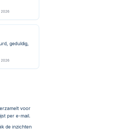
k 2026
rd, geduldig,
k 2026
verzamelt voor
st per e-mail.
k de inzichten