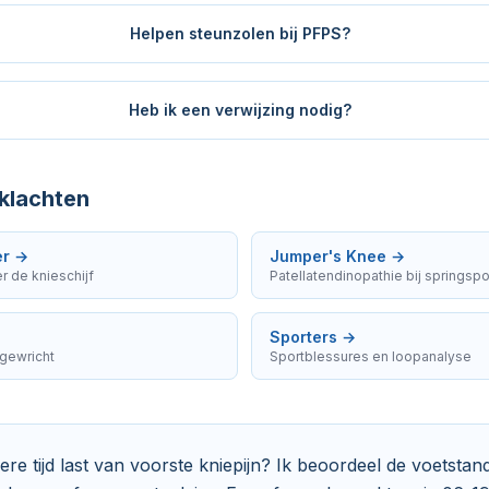
Helpen steunzolen bij PFPS?
Heb ik een verwijzing nodig?
klachten
er
→
Jumper's Knee
→
r de knieschijf
Patellatendinopathie bij springsp
Sporters
→
egewricht
Sportblessures en loopanalyse
gere tijd last van voorste kniepijn? Ik beoordeel de voetstan