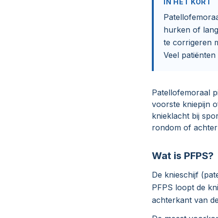
IN HET KORT
Patellofemoraa
hurken of lang
te corrigeren
Veel patiënten
Patellofemoraal 
voorste kniepijn 
knieklacht bij spo
rondom of achter 
Wat is PFPS?
De knieschijf (pate
PFPS loopt de kni
achterkant van de 