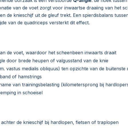
mende oorzaak is een verstoorde
Q-angle
: de hoek tussen
natie van de voet zorgt voor inwaartse draaiing van het s
n de knieschijf uit de gleuf trekt. Een spierdisbalans tusse
de van de quadriceps versterkt dit effect.
an de voet, waardoor het scheenbeen inwaarts draait
le door brede heupen of valgusstand van de knie
 vastus medialis obliquus) ten opzichte van de buitenste 
le band of hamstrings
ename van trainingsbelasting (kilometersprong bij hardloper
emping in schoeisel
achter de knieschijf bij hardlopen, fietsen of traplopen