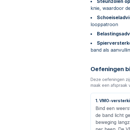
Steunzolen op
knie, waardoor de
Schoeiseladvi
looppatroon
Belastingsadv
Spierversterk
band als aanvulli
Oefeningen bi
Deze oefeningen zijn
maak een afspraak v
1. VMO-versterki
Bind een weers
de band licht g
beweging langza
per been. De VM