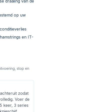
se draaiing van de
fgestemd op uw
onditieverlies
hamstrings en IT-
itvoering, stop en
achteruit zodat
olledig. Voer de
 keer, 3 series
nieschijf