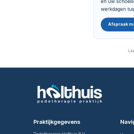
en uw schoeise
werkdagen tus
Afspraak m
Laa
Praktijkgegevens
Navi
Podotherapie Holthuis B.V.