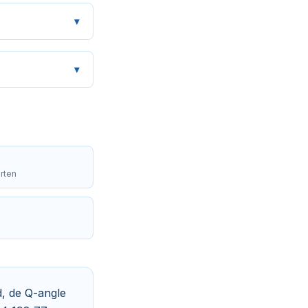
▾
▾
orten
d, de Q-angle