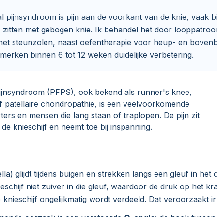
l pijnsyndroom is pijn aan de voorkant van de knie, vaak bi
 zitten met gebogen knie. Ik behandel het door looppatroo
 met steunzolen, naast oefentherapie voor heup- en boven
 merken binnen 6 tot 12 weken duidelijke verbetering.
pijnsyndroom (PFPS), ook bekend als runner's knee,
of patellaire chondropathie, is een veelvoorkomende
rters en mensen die lang staan of traplopen. De pijn zit
de knieschijf en neemt toe bij inspanning.
lla) glijdt tijdens buigen en strekken langs een gleuf in het d
eschijf niet zuiver in die gleuf, waardoor de druk op het k
knieschijf ongelijkmatig wordt verdeeld. Dat veroorzaakt irri