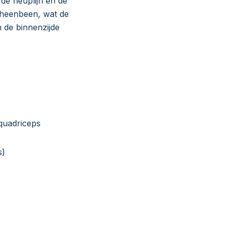
 de heuplijn en de
cheenbeen, wat de
n de binnenzijde
quadriceps
s)