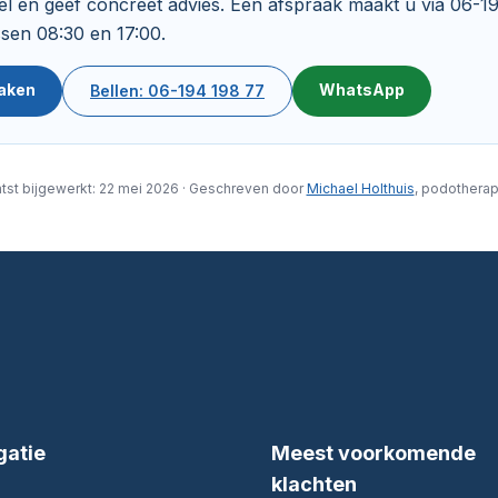
l en geef concreet advies. Een afspraak maakt u via 06-1
sen 08:30 en 17:00.
aken
WhatsApp
Bellen: 06-194 198 77
tst bijgewerkt: 22 mei 2026 · Geschreven door
Michael Holthuis
, podothera
gatie
Meest voorkomende
klachten