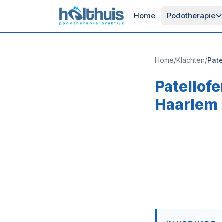
Home
Podotherapie
Home
/
Klachten
/
Pat
Patellof
Haarlem