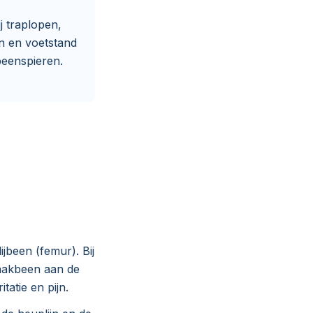
j traplopen,
n en voetstand
beenspieren.
ijbeen (femur). Bij
raakbeen aan de
tatie en pijn.