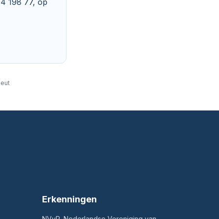
94 198 77, op
peut
Erkenningen
NVvP, Nederlandse Vereniging van