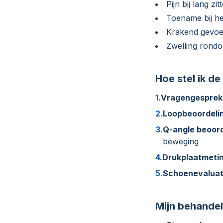
Pijn bij lang 
Toename bij he
Krakend gevoel
Zwelling rondo
Hoe stel ik d
1.
Vragengesprek
2.
Loopbeoordeli
3.
Q-angle beoord
beweging
4.
Drukplaatmetin
5.
Schoenevaluat
Mijn behandel