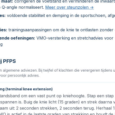
 maat:
corrigeren de voetstand en verminderen de inwaart
 Q-angle normaliseert.
Meer over steunzolen →
es:
voldoende stabiliteit en demping in de sportschoen, a
ies:
trainingsaanpassingen om de knie te ontlasten zonder c
ende oefeningen:
VMO-versterking en stretchadvies voor 
ng
j PFPS
 algemene adviezen. Bij twijfel of klachten die verergeren tijdens u
oor persoonlijk advies.
ng (terminal knee extension)
tandsband om een vast punt op kniehoogte. Stap een stap 
espannen is. Buig de knie licht (15 graden) en strek daarna v
am uit: 2 seconden strekken, 2 seconden terug. Herhaal 15
O is actief in de laatste graden van strekking en houdt de k