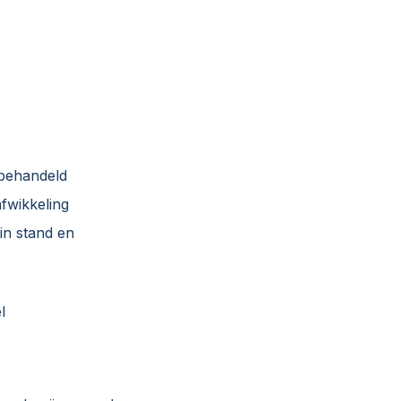
 behandeld
afwikkeling
in stand en
l