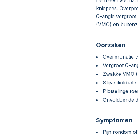
De meest voorko
kniepees. Overpro
Q-angle vergroot e
(VMO) en buitenzij
Oorzaken
Overpronatie v
Vergroot Q-ang
Zwakke VMO (m.
Stijve iliotibia
Plotselinge to
Onvoldoende d
Symptomen
Pijn rondom of 