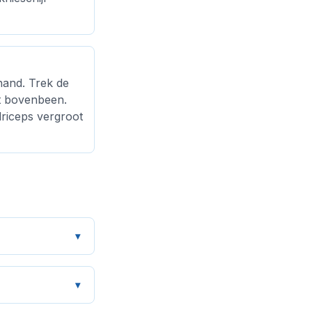
hand. Trek de
et bovenbeen.
driceps vergroot
▾
▾