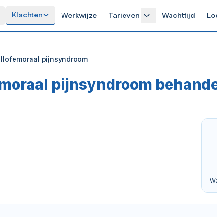
Klachten
Werkwijze
Tarieven
Wachttijd
Lo
ellofemoraal pijnsyndroom
emoraal pijnsyndroom behande
Wa