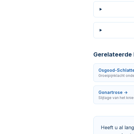
Gerelateerde 
Osgood-Schlatt
Groeipijnklacht onde
Gonartrose
→
Slijtage van het kni
Heeft u al lan